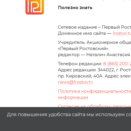
Полезно знать
C
етевое издание – Первый Рос
Доменное имя сайта —
1rostov.t
Учредитель: Акционерное обще
«Первый Ростовский». 
редактор — Наталич Анастасия
Телефон редакции:
8 (863) 200-
Адрес редакции: 344022, г. Ро
пр. Кировский, 40А. Адрес эле
news
@1rostov.tv
Политика конфиденциальности
информации
Согласие на обработку персон
с помощью сервисов Yandex.Metr
Для повышения удобства сайта мы используем coo