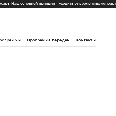
сновной принцип – уходить от временных лотков, киосков и 
рограммы
Программа передач
Контакты