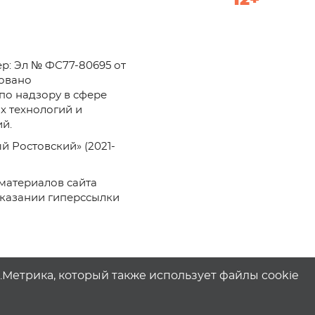
12+
р: Эл № ФС77-80695 от
ровано
по надзору в сфере
х технологий и
й.
й Ростовский» (2021-
материалов сайта
указании гиперссылки
с.Метрика, который также использует файлы cookie