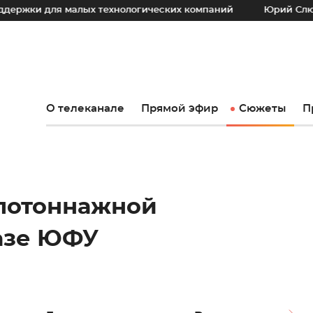
я малых технологических компаний
Юрий Слюсарь: Наш о
О телеканале
Прямой эфир
Сюжеты
П
лотоннажной
азе ЮФУ