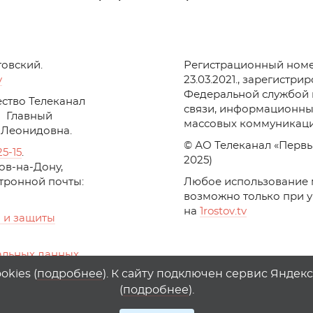
товский.
Регистрационный номе
v
23.03.2021., зарегистри
Федеральной службой 
ство Телеканал
связи, информационны
Главный
массовых коммуникаци
 Леонидовна.
© АО Телеканал «Первы
25-15
.
2025)
стов-на-Дону,
ктронной почты:
Любое использование 
возможно только при 
на
1
rostov
.
tv
 и защиты
альных данных
ika, top.mail.ru
kies (
подробнее
). К сайту подключен сервис Яндек
(
подробнее
).