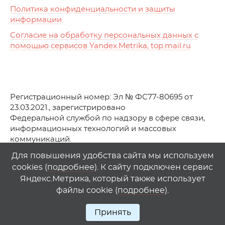
Политика конфиденциальности и защиты
информации
Согласие на обработку персональных данных с
помощью сервисов Yandex.Metrika, top.mail.ru
Регистрационный номер: Эл № ФС77-80695 от
23.03.2021., зарегистрировано
Федеральной службой по надзору в сфере связи,
информационных технологий и массовых
коммуникаций.
© АО Телеканал «Первый Ростовский» (2021-2025)
Для повышения удобства сайта мы используем
cookies (
подробнее
). К сайту подключен сервис
Любое использование материалов сайта возможно
Яндекс.Метрика, который также использует
только при указании гиперссылки на
1
rostov
.
tv
файлы cookie (
подробнее
).
Принять