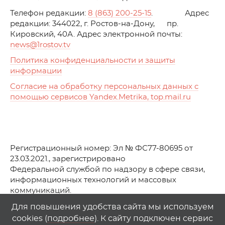
Телефон редакции:
8 (863) 200-25-15
. Адрес
редакции: 344022, г. Ростов-на-Дону, пр.
Кировский, 40А. Адрес электронной почты:
news
@1rostov.tv
Политика конфиденциальности и защиты
информации
Согласие на обработку персональных данных с
помощью сервисов Yandex.Metrika, top.mail.ru
Регистрационный номер: Эл № ФС77-80695 от
23.03.2021., зарегистрировано
Федеральной службой по надзору в сфере связи,
информационных технологий и массовых
коммуникаций.
© АО Телеканал «Первый Ростовский» (2021-2025)
Для повышения удобства сайта мы используем
cookies (
подробнее
). К сайту подключен сервис
Любое использование материалов сайта возможно