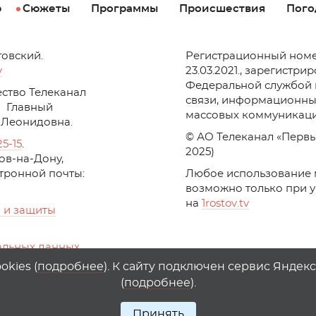
р
Сюжеты
Программы
Происшествия
Пого
товский.
Регистрационный номе
v
23.03.2021., зарегистри
Федеральной службой 
ство Телеканал
связи, информационны
Главный
массовых коммуникаци
 Леонидовна.
© АО Телеканал «Первы
25-15
.
2025)
стов-на-Дону,
ктронной почты:
Любое использование 
возможно только при 
на
1
rostov
.
tv
 и защиты
альных данных
ika, top.mail.ru
kies (
подробнее
). К сайту подключен сервис Яндек
(
подробнее
).
Принять