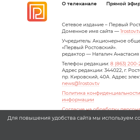
О телеканале
Прямой эфи
C
етевое издание – Первый Рос
Доменное имя сайта —
1rostov.t
Учредитель: Акционерное обще
«Первый Ростовский». 
редактор — Наталич Анастасия
Телефон редакции:
8 (863) 200-
Адрес редакции: 344022, г. Ро
пр. Кировский, 40А. Адрес эле
news
@1rostov.tv
Политика конфиденциальности
информации
Согласие на обработку персон
с помощью сервисов Yandex.Metr
Для повышения удобства сайта мы используем coo