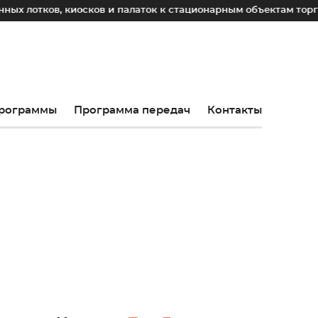
, киосков и палаток к стационарным объектам торговли
рограммы
Программа передач
Контакты