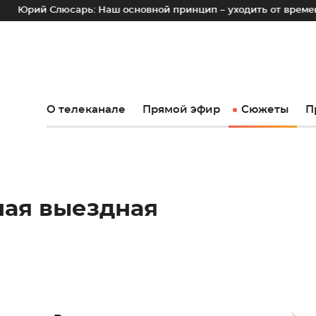
юсарь: Наш основной принцип – уходить от временных лотков
О телеканале
Прямой эфир
Сюжеты
П
ная выездная