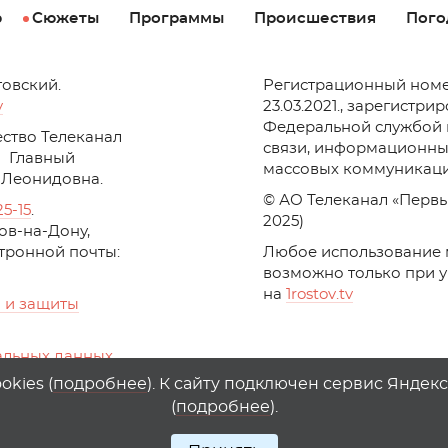
р
Сюжеты
Программы
Происшествия
Пого
товский.
Регистрационный номе
v
23.03.2021., зарегистри
Федеральной службой 
ство Телеканал
связи, информационны
Главный
массовых коммуникаци
 Леонидовна.
© АО Телеканал «Первы
25-15
.
2025)
стов-на-Дону,
ктронной почты:
Любое использование 
возможно только при 
на
1
rostov
.
tv
 и защиты
альных данных
ika, top.mail.ru
kies (
подробнее
). К сайту подключен сервис Яндек
(
подробнее
).