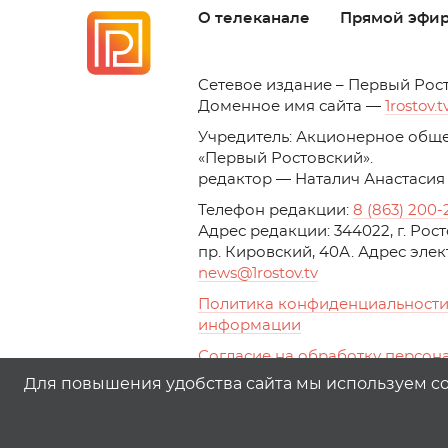
О телеканале
Прямой эфи
C
етевое издание – Первый Рос
Доменное имя сайта —
1rostov.t
Учредитель: Акционерное обще
«Первый Ростовский». 
редактор — Наталич Анастасия
Телефон редакции:
8 (863) 200-
Адрес редакции: 344022, г. Ро
пр. Кировский, 40А. Адрес эле
news
@1rostov.tv
Политика конфиденциальности
информации
Согласие на обработку персон
с помощью сервисов Yandex.Metr
Для повышения удобства сайта мы используем coo