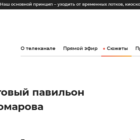
й принцип – уходить от временных лотков, киосков и палато
О телеканале
Прямой эфир
Сюжеты
П
товый павильон
омарова