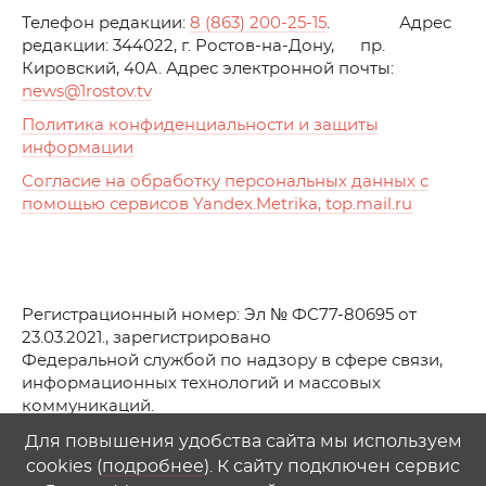
Телефон редакции:
8 (863) 200-25-15
. Адрес
редакции: 344022, г. Ростов-на-Дону, пр.
Кировский, 40А. Адрес электронной почты:
news
@1rostov.tv
Политика конфиденциальности и защиты
информации
Согласие на обработку персональных данных с
помощью сервисов Yandex.Metrika, top.mail.ru
Регистрационный номер: Эл № ФС77-80695 от
23.03.2021., зарегистрировано
Федеральной службой по надзору в сфере связи,
информационных технологий и массовых
коммуникаций.
© АО Телеканал «Первый Ростовский» (2021-2025)
Для повышения удобства сайта мы используем
cookies (
подробнее
). К сайту подключен сервис
Любое использование материалов сайта возможно