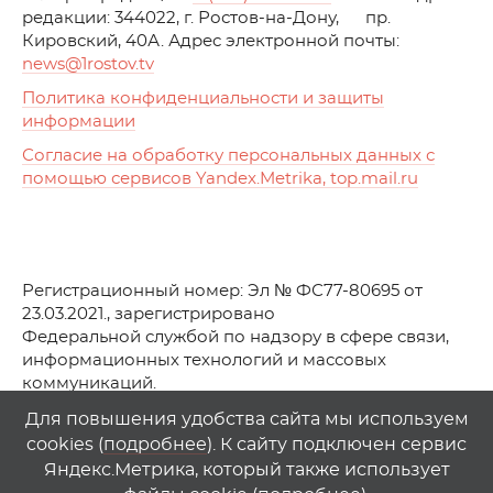
редакции: 344022, г. Ростов-на-Дону, пр.
Кировский, 40А. Адрес электронной почты:
news
@1rostov.tv
Политика конфиденциальности и защиты
информации
Согласие на обработку персональных данных с
помощью сервисов Yandex.Metrika, top.mail.ru
Регистрационный номер: Эл № ФС77-80695 от
23.03.2021., зарегистрировано
Федеральной службой по надзору в сфере связи,
информационных технологий и массовых
коммуникаций.
© АО Телеканал «Первый Ростовский» (2021-2025)
Для повышения удобства сайта мы используем
cookies (
подробнее
). К сайту подключен сервис
Любое использование материалов сайта возможно
Яндекс.Метрика, который также использует
только при указании гиперссылки на
1
rostov
.
tv