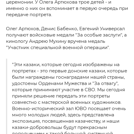
церемонии. У Олега Артюхова трое детей - и
именно о них он вспоминает в первую очередь при
передаче портрета.
Олег Артюхов, Денис Бабенко, Евгений Универсал
получают войсковые медали "За особые заслуги", а
кинологу Андрею Мухину вручена медаль
"Участник специальной военной операции".
"Эти казаки, которые сегодня изображены на
портретах - это первые донские казаки, которые
были награждены госнаградами нашей страны,
удостоены Орденами Мужества и "За отвагу",
которые принимают участие в СВО. Мы сегодня
приняли решение передать эти портреты
совместно с мастерской военных художников.
Военно-исторический зал ЮВО посещает очень
много молодых людей, здесь представлена
экспозиция, посвященная казачеству, и наши
казаки-добровольцы будут прекрасным
дополнением к такой большой, системной