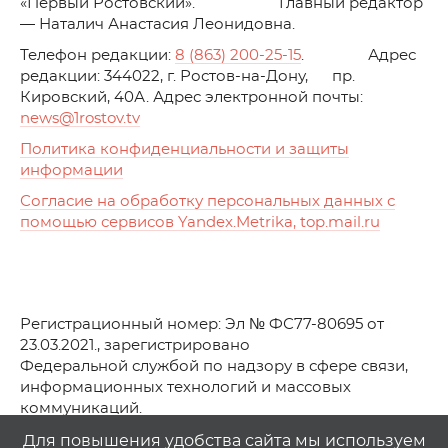
«Первый Ростовский». Главный редактор
— Наталич Анастасия Леонидовна.
Телефон редакции:
8 (863) 200-25-15
. Адрес
редакции: 344022, г. Ростов-на-Дону, пр.
Кировский, 40А. Адрес электронной почты:
news
@1rostov.tv
Политика конфиденциальности и защиты
информации
Согласие на обработку персональных данных с
помощью сервисов Yandex.Metrika, top.mail.ru
Регистрационный номер: Эл № ФС77-80695 от
23.03.2021., зарегистрировано
Федеральной службой по надзору в сфере связи,
информационных технологий и массовых
коммуникаций.
© АО Телеканал «Первый Ростовский» (2021-2025)
Для повышения удобства сайта мы используем