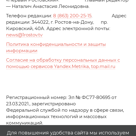
«Первый Ростовский». Главный редактор
— Наталич Анастасия Леонидовна.
Телефон редакции:
8 (863) 200-25-15
. Адрес
редакции: 344022, г. Ростов-на-Дону, пр.
Кировский, 40А. Адрес электронной почты:
news
@1rostov.tv
Политика конфиденциальности и защиты
информации
Согласие на обработку персональных данных с
помощью сервисов Yandex.Metrika, top.mail.ru
Регистрационный номер: Эл № ФС77-80695 от
23.03.2021., зарегистрировано
Федеральной службой по надзору в сфере связи,
информационных технологий и массовых
коммуникаций.
© АО Телеканал «Первый Ростовский» (2021-2025)
Для повышения удобства сайта мы используем