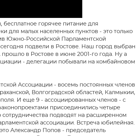
 бесплатное горячее питание для
и для малых населенных пунктов - это только
тив Южно-Российской Парламентской
т сегодня подвели в Ростове. Наш город выбран
прошло в Ростове в июне 2001-го года. Ну а
оциации - делегации побывали на комбайновом
тской Ассоциации - восемь постоянных членов
траханской, Волгоградской областей, Калмыкии,
поля. И еще 9 - ассоциированных членов - с
д законопроектами присоединились четыре
го сотрудничества подводят на расширенном
арламентской ассоциации. Встреча юбилейная.
это Александр Попов - председатель