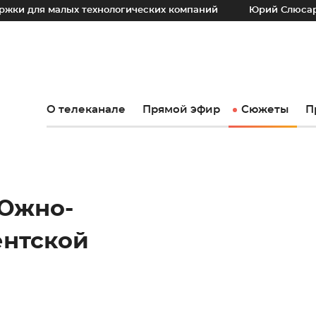
ых технологических компаний
Юрий Слюсарь: Наш основн
О телеканале
Прямой эфир
Сюжеты
П
 Южно-
ентской