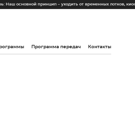
ой принцип – уходить от временных лотков, киосков и палато
рограммы
Программа передач
Контакты