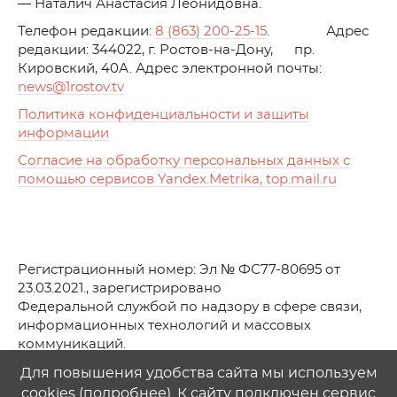
— Наталич Анастасия Леонидовна.
Телефон редакции:
8 (863) 200-25-15
. Адрес
редакции: 344022, г. Ростов-на-Дону, пр.
Кировский, 40А. Адрес электронной почты:
news
@1rostov.tv
Политика конфиденциальности и защиты
информации
Согласие на обработку персональных данных с
помощью сервисов Yandex.Metrika, top.mail.ru
Регистрационный номер: Эл № ФС77-80695 от
23.03.2021., зарегистрировано
Федеральной службой по надзору в сфере связи,
информационных технологий и массовых
коммуникаций.
© АО Телеканал «Первый Ростовский» (2021-2025)
Для повышения удобства сайта мы используем
cookies (
подробнее
). К сайту подключен сервис