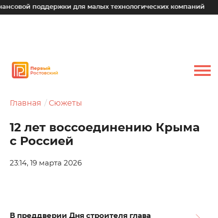
й поддержки для малых технологических компаний
Юрий 
Главная
Сюжеты
12 лет воссоединению Крыма
с Россией
23:14, 19 марта 2026
В преддверии Дня строителя глава