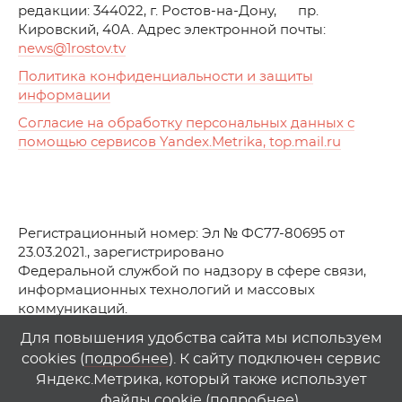
редакции: 344022, г. Ростов-на-Дону, пр.
Кировский, 40А. Адрес электронной почты:
news
@1rostov.tv
Политика конфиденциальности и защиты
информации
Согласие на обработку персональных данных с
помощью сервисов Yandex.Metrika, top.mail.ru
Регистрационный номер: Эл № ФС77-80695 от
23.03.2021., зарегистрировано
Федеральной службой по надзору в сфере связи,
информационных технологий и массовых
коммуникаций.
© АО Телеканал «Первый Ростовский» (2021-2025)
Для повышения удобства сайта мы используем
cookies (
подробнее
). К сайту подключен сервис
Любое использование материалов сайта возможно
Яндекс.Метрика, который также использует
только при указании гиперссылки на
1
rostov
.
tv
файлы cookie (
подробнее
).