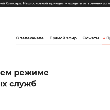
 Наш основной принцип – уходить от временных лотков, киос
О телеканале
Прямой эфир
Сюжеты
П
мнем режиме
ых служб