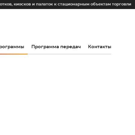
ков и палаток к стационарным объектам торговли
До 203
рограммы
Программа передач
Контакты