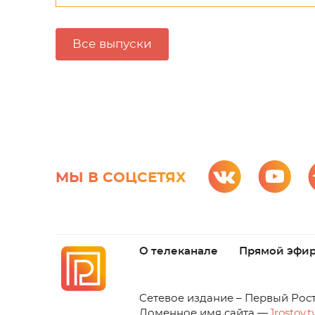
Все выпуски
МЫ В СОЦСЕТЯХ
О телеканале
Прямой эфи
C
етевое издание – Первый Рос
Доменное имя сайта —
1rostov.t