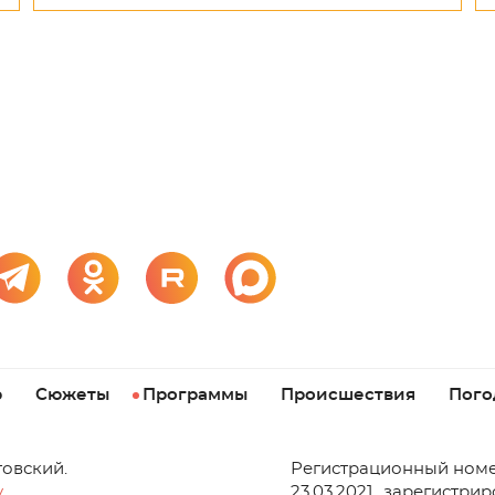
р
Сюжеты
Программы
Происшествия
Пого
товский.
Регистрационный номе
v
23.03.2021., зарегистри