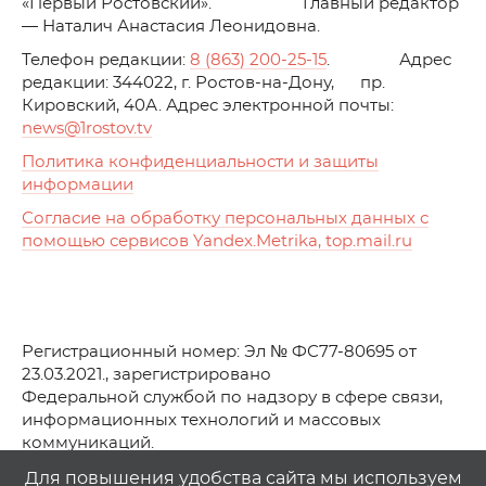
«Первый Ростовский». Главный редактор
— Наталич Анастасия Леонидовна.
Телефон редакции:
8 (863) 200-25-15
. Адрес
редакции: 344022, г. Ростов-на-Дону, пр.
Кировский, 40А. Адрес электронной почты:
news
@1rostov.tv
Политика конфиденциальности и защиты
информации
Согласие на обработку персональных данных с
помощью сервисов Yandex.Metrika, top.mail.ru
Регистрационный номер: Эл № ФС77-80695 от
23.03.2021., зарегистрировано
Федеральной службой по надзору в сфере связи,
информационных технологий и массовых
коммуникаций.
© АО Телеканал «Первый Ростовский» (2021-2025)
Для повышения удобства сайта мы используем