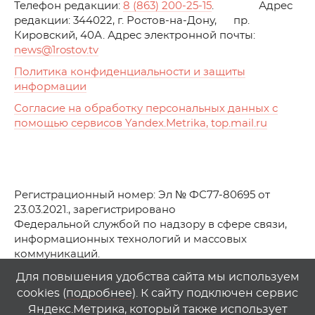
Телефон редакции:
8 (863) 200-25-15
. Адрес
редакции: 344022, г. Ростов-на-Дону, пр.
Кировский, 40А. Адрес электронной почты:
news
@1rostov.tv
Политика конфиденциальности и защиты
информации
Согласие на обработку персональных данных с
помощью сервисов Yandex.Metrika, top.mail.ru
Регистрационный номер: Эл № ФС77-80695 от
23.03.2021., зарегистрировано
Федеральной службой по надзору в сфере связи,
информационных технологий и массовых
коммуникаций.
© АО Телеканал «Первый Ростовский» (2021-2025)
Для повышения удобства сайта мы используем
cookies (
подробнее
). К сайту подключен сервис
Любое использование материалов сайта возможно
Яндекс.Метрика, который также использует
только при указании гиперссылки на
1
rostov
.
tv