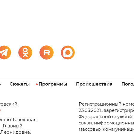
р
Сюжеты
Программы
Происшествия
Пого
товский.
Регистрационный номе
v
23.03.2021., зарегистри
Федеральной службой 
ство Телеканал
связи, информационны
Главный
массовых коммуникаци
 Леонидовна.