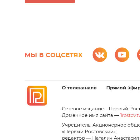
МЫ В СОЦСЕТЯХ
О телеканале
Прямой эфи
C
етевое издание – Первый Рос
Доменное имя сайта —
1rostov.t
Учредитель: Акционерное обще
«Первый Ростовский». 
редактор — Наталич Анастасия