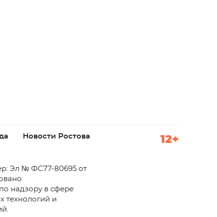
да
Новости Ростова
12+
р: Эл № ФС77-80695 от
ровано
по надзору в сфере
х технологий и
й.