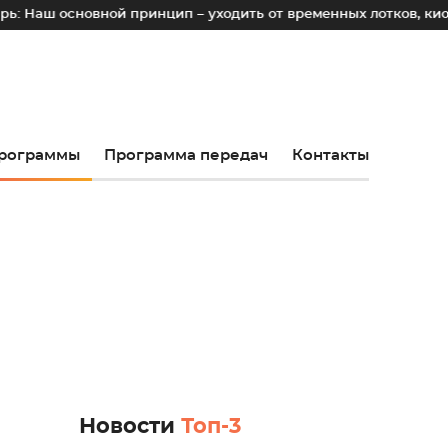
овной принцип – уходить от временных лотков, киосков и па
рограммы
Программа передач
Контакты
Новости
Топ-3