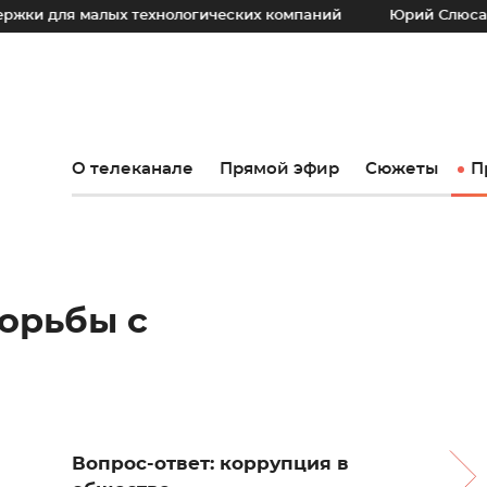
малых технологических компаний
Юрий Слюсарь: Наш осн
О телеканале
Прямой эфир
Сюжеты
П
борьбы с
Вопрос-ответ: коррупция в