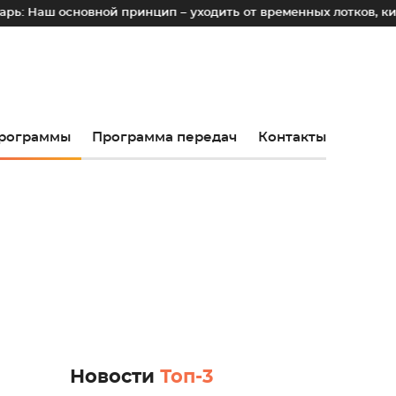
новной принцип – уходить от временных лотков, киосков и п
рограммы
Программа передач
Контакты
Новости
Топ-3