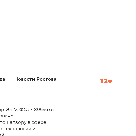
да
Новости Ростова
12+
р: Эл № ФС77-80695 от
ровано
по надзору в сфере
х технологий и
й.