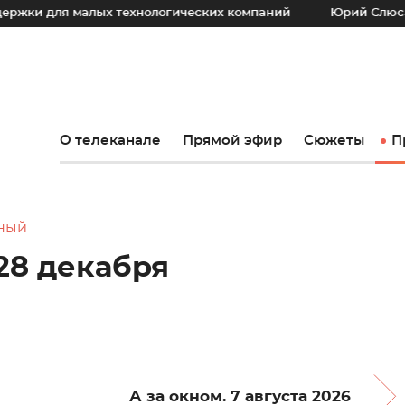
 малых технологических компаний
Юрий Слюсарь: Наш ос
О телеканале
Прямой эфир
Сюжеты
П
вный
28 декабря
А за окном. 7 августа 2026