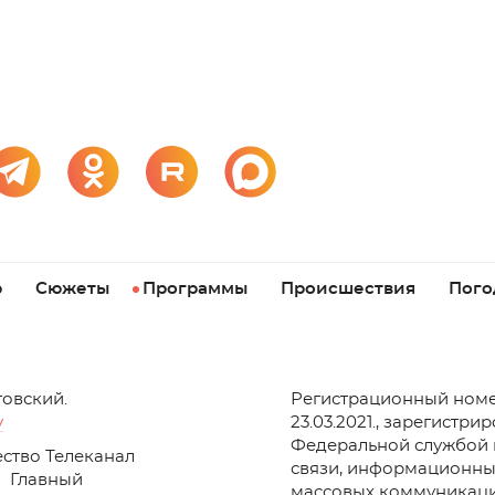
р
Сюжеты
Программы
Происшествия
Пого
товский.
Регистрационный номе
v
23.03.2021., зарегистри
Федеральной службой 
ство Телеканал
связи, информационны
Главный
массовых коммуникаци