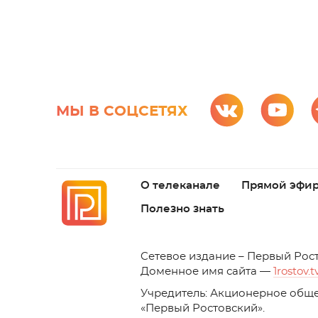
МЫ В СОЦСЕТЯХ
О телеканале
Прямой эфи
Полезно знать
C
етевое издание – Первый Рос
Доменное имя сайта —
1rostov.t
Учредитель: Акционерное обще
«Первый Ростовский». 