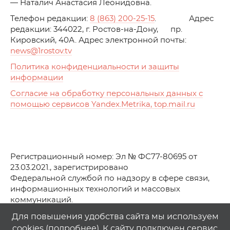
— Наталич Анастасия Леонидовна.
Телефон редакции:
8 (863) 200-25-15
. Адрес
редакции: 344022, г. Ростов-на-Дону, пр.
Кировский, 40А. Адрес электронной почты:
news
@1rostov.tv
Политика конфиденциальности и защиты
информации
Согласие на обработку персональных данных с
помощью сервисов Yandex.Metrika, top.mail.ru
Регистрационный номер: Эл № ФС77-80695 от
23.03.2021., зарегистрировано
Федеральной службой по надзору в сфере связи,
информационных технологий и массовых
коммуникаций.
© АО Телеканал «Первый Ростовский» (2021-2025)
Для повышения удобства сайта мы используем
cookies (
подробнее
). К сайту подключен сервис