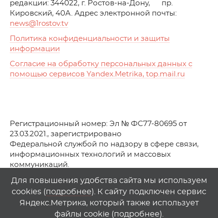
редакции: 344022, г. Ростов-на-Дону, пр.
Кировский, 40А. Адрес электронной почты:
news
@1rostov.tv
Политика конфиденциальности и защиты
информации
Согласие на обработку персональных данных с
помощью сервисов Yandex.Metrika, top.mail.ru
Регистрационный номер: Эл № ФС77-80695 от
23.03.2021., зарегистрировано
Федеральной службой по надзору в сфере связи,
информационных технологий и массовых
коммуникаций.
© АО Телеканал «Первый Ростовский» (2021-2025)
Для повышения удобства сайта мы используем
cookies (
подробнее
). К сайту подключен сервис
Любое использование материалов сайта возможно
Яндекс.Метрика, который также использует
только при указании гиперссылки на
1
rostov
.
tv
файлы cookie (
подробнее
).