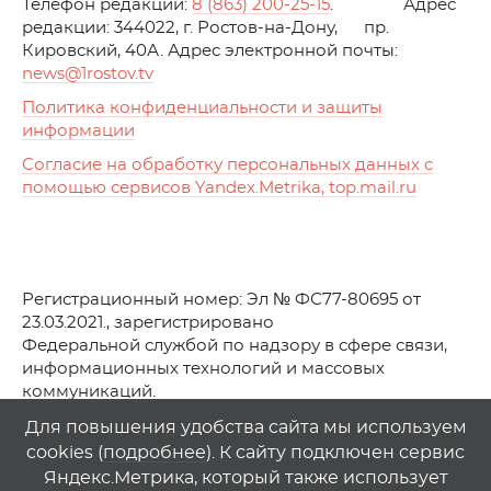
Телефон редакции:
8 (863) 200-25-15
. Адрес
редакции: 344022, г. Ростов-на-Дону, пр.
Кировский, 40А. Адрес электронной почты:
news
@1rostov.tv
Политика конфиденциальности и защиты
информации
Согласие на обработку персональных данных с
помощью сервисов Yandex.Metrika, top.mail.ru
Регистрационный номер: Эл № ФС77-80695 от
23.03.2021., зарегистрировано
Федеральной службой по надзору в сфере связи,
информационных технологий и массовых
коммуникаций.
© АО Телеканал «Первый Ростовский» (2021-2025)
Для повышения удобства сайта мы используем
cookies (
подробнее
). К сайту подключен сервис
Любое использование материалов сайта возможно
Яндекс.Метрика, который также использует
только при указании гиперссылки на
1
rostov
.
tv