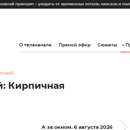
цип – уходить от временных лотков, киосков и палаток к ста
О телеканале
Прямой эфир
Сюжеты
П
еский
й: Кирпичная
А за окном. 6 августа 2026