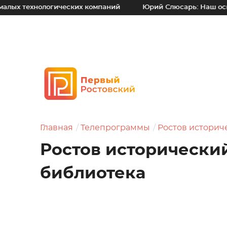
ологических компаний
Юрий Слюсарь: Наш основной прин
Главная
Телепрограммы
Ростов историч
Ростов исторически
библиотека