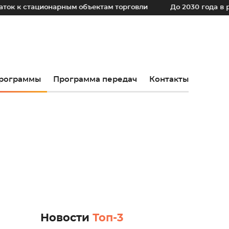
ционарным объектам торговли
До 2030 года в регионе у
рограммы
Программа передач
Контакты
Новости
Топ-3