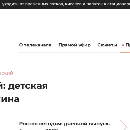
временных лотков, киосков и палаток к стационарным объект
О телеканале
Прямой эфир
Сюжеты
П
еский
: детская
кина
Ростов сегодня: дневной выпуск.