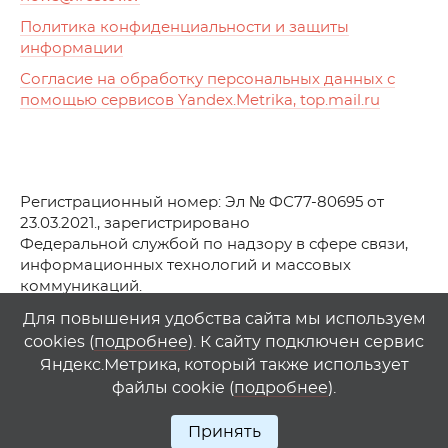
Политика конфиденциальности и защиты
информации
Согласие на обработку персональных данных с
помощью сервисов Yandex.Metrika, top.mail.ru
Регистрационный номер: Эл № ФС77-80695 от
23.03.2021., зарегистрировано
Федеральной службой по надзору в сфере связи,
информационных технологий и массовых
коммуникаций.
© АО Телеканал «Первый Ростовский» (2021-2025)
Для повышения удобства сайта мы используем
cookies (
подробнее
). К сайту подключен сервис
Любое использование материалов сайта возможно
Яндекс.Метрика, который также использует
только при указании гиперссылки на
1
rostov
.
tv
файлы cookie (
подробнее
).
Принять