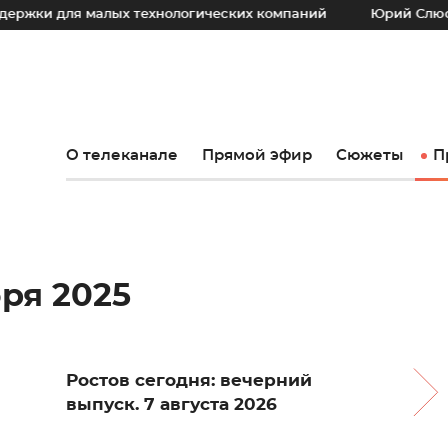
я малых технологических компаний
Юрий Слюсарь: Наш о
О телеканале
Прямой эфир
Сюжеты
П
бря 2025
Ростов сегодня: вечерний
выпуск. 7 августа 2026