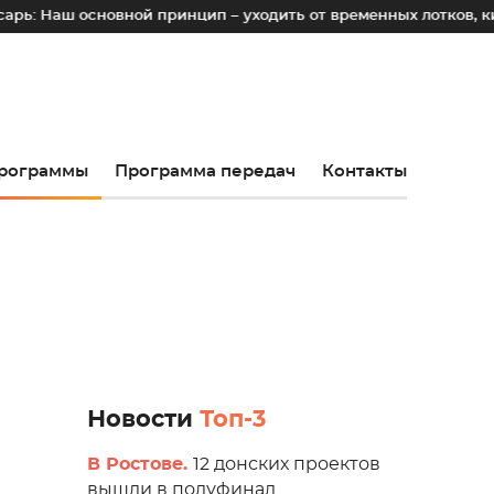
сновной принцип – уходить от временных лотков, киосков и п
рограммы
Программа передач
Контакты
Новости
Топ-3
В Ростове.
12 донских проектов
вышли в полуфинал