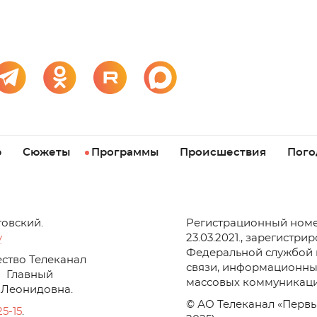
р
Сюжеты
Программы
Происшествия
Пого
товский.
Регистрационный номе
v
23.03.2021., зарегистри
Федеральной службой 
ство Телеканал
связи, информационны
Главный
массовых коммуникаци
 Леонидовна.
© АО Телеканал «Первы
25-15
.