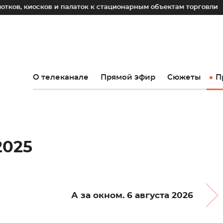
ков и палаток к стационарным объектам торговли
До 20
О телеканале
Прямой эфир
Сюжеты
П
2025
А за окном. 6 августа 2026