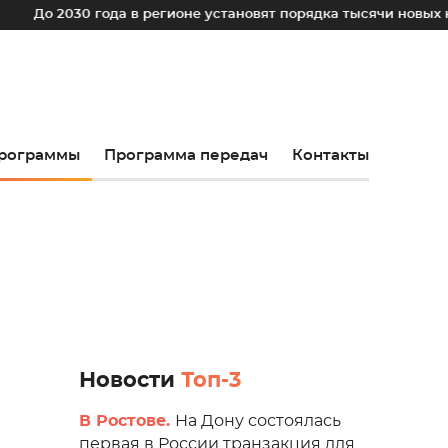
30 года в регионе установят порядка тысячи новых камер фо
рограммы
Программа передач
Контакты
Новости
Топ-3
В Ростове.
На Дону состоялась
первая в России транзакция для