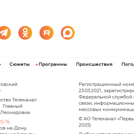
р
Сюжеты
Программы
Происшествия
Пого
товский.
Регистрационный номе
v
23.03.2021., зарегистри
Федеральной службой 
ство Телеканал
связи, информационны
Главный
массовых коммуникаци
 Леонидовна.
© АО Телеканал «Первы
25-15
.
2025)
стов-на-Дону,