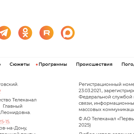
р
Сюжеты
Программы
Происшествия
Пого
товский.
Регистрационный номе
v
23.03.2021., зарегистри
Федеральной службой 
ство Телеканал
связи, информационны
Главный
массовых коммуникаци
 Леонидовна.
© АО Телеканал «Первы
25-15
.
2025)
стов-на-Дону,