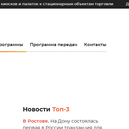
 палаток к стационарным объектам торговли
До 2030 год
рограммы
Программа передач
Контакты
Новости
Топ-3
В Ростове.
На Дону состоялась
первая в России транзакция для