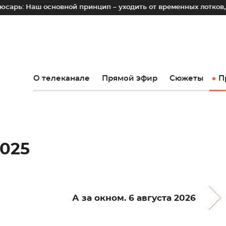
основной принцип – уходить от временных лотков, киосков и
О телеканале
Прямой эфир
Сюжеты
П
2025
А за окном. 6 августа 2026