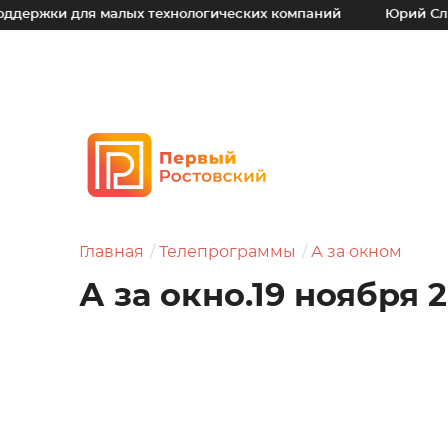
ля малых технологических компаний
Юрий Слюсарь: Наш 
Главная
Телепрограммы
А за окном
А за окно.19 ноября 