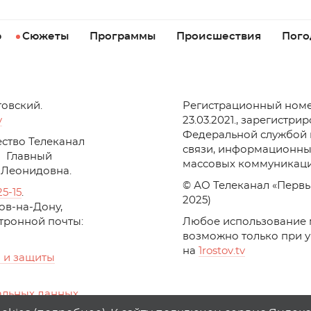
р
Сюжеты
Программы
Происшествия
Пого
товский.
Регистрационный номе
v
23.03.2021., зарегистри
Федеральной службой 
ство Телеканал
связи, информационны
Главный
массовых коммуникаци
 Леонидовна.
© АО Телеканал «Первы
25-15
.
2025)
стов-на-Дону,
ктронной почты:
Любое использование 
возможно только при 
на
1
rostov
.
tv
 и защиты
альных данных
ika, top.mail.ru