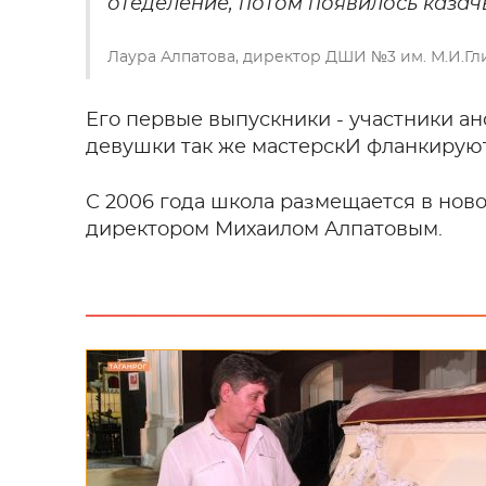
отеделение, потом появилось казачь
Лаура Алпатова, директор ДШИ №3 им. М.И.Гл
Его первые выпускники - участники ан
девушки так же мастерскИ фланкируют,
С 2006 года школа размещается в нов
директором Михаилом Алпатовым.