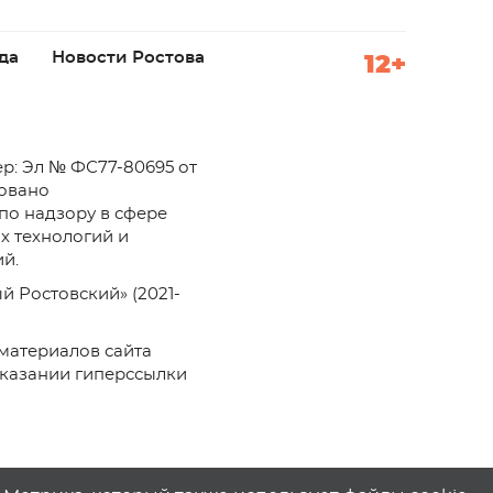
да
Новости Ростова
12+
р: Эл № ФС77-80695 от
ровано
по надзору в сфере
х технологий и
й.
й Ростовский» (2021-
материалов сайта
указании гиперссылки