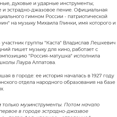
дные, духовые и ударные инструменты;
е и эстрадно-джазовое пение. Официальная
циального гимном России - патриотической
нин" на музыку Михаила Глинки, имя которого и
 участник группы "Каста" Владислав Лешкевич
ний пишет музыку для кино, работает с
композицию "Россия-матушка" исполнила
школы Лаура Алпатова.
йшая в городе: ее история началась в 1927 году
нского отдела народного образования на базе
х.
и только музинструменты. Потом начало
 первое в городе эстрадно-джазвое