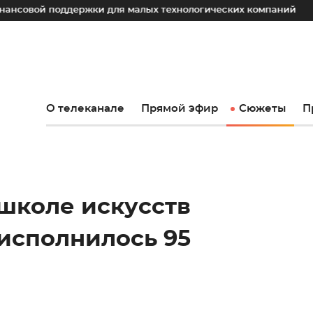
ддержки для малых технологических компаний
Юрий Слюс
О телеканале
Прямой эфир
Сюжеты
П
 школе искусств
 исполнилось 95