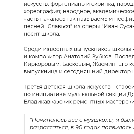
искусств: фортепиано и скрипка; наро
хореография; народное, академическо
часть началась так называемым неофи
песней "Славься" из оперы "Иван Суса
носит школа.
Среди известных выпускников школы -
и композитор Анатолий Зубков. Послед
Киркоровым, Басковым, Жасмин. Его 
выпускница и сегодняшний директор 
Третья детская школа искусств - старе
по инициативе музыкальной секции До
Владикавказских ремонтных мастерски
"Начиналось все с музшколы, и был
разрастаться, в 90 годах появилось