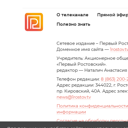
О телеканале
Прямой эфи
Полезно знать
C
етевое издание – Первый Рос
Доменное имя сайта —
1rostov.t
Учредитель: Акционерное обще
«Первый Ростовский». 
редактор — Наталич Анастасия
Телефон редакции:
8 (863) 200-
Адрес редакции: 344022, г. Ро
пр. Кировский, 40А. Адрес эле
news
@1rostov.tv
Политика конфиденциальности
информации
Согласие на обработку персон
с помощью сервисов Yandex.Metr