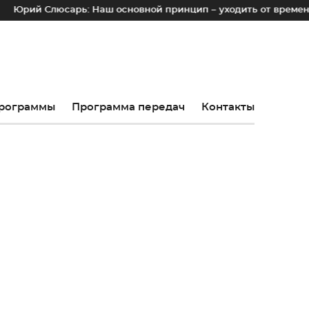
арь: Наш основной принцип – уходить от временных лотков, 
рограммы
Программа передач
Контакты