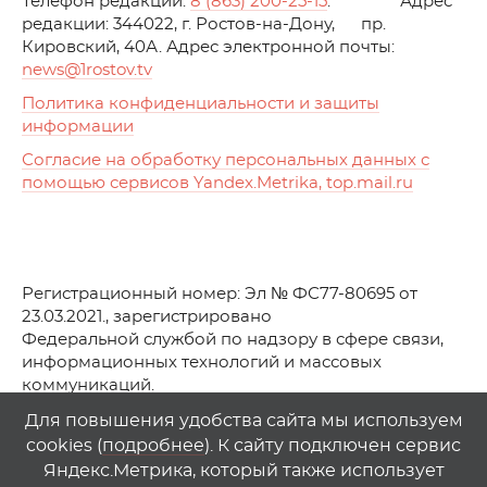
Телефон редакции:
8 (863) 200-25-15
. Адрес
редакции: 344022, г. Ростов-на-Дону, пр.
Кировский, 40А. Адрес электронной почты:
news
@1rostov.tv
Политика конфиденциальности и защиты
информации
Согласие на обработку персональных данных с
помощью сервисов Yandex.Metrika, top.mail.ru
Регистрационный номер: Эл № ФС77-80695 от
23.03.2021., зарегистрировано
Федеральной службой по надзору в сфере связи,
информационных технологий и массовых
коммуникаций.
© АО Телеканал «Первый Ростовский» (2021-2025)
Для повышения удобства сайта мы используем
cookies (
подробнее
). К сайту подключен сервис
Любое использование материалов сайта возможно
Яндекс.Метрика, который также использует
только при указании гиперссылки на
1
rostov
.
tv