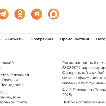
р
Сюжеты
Программы
Происшествия
Пого
товский.
Регистрационный номе
v
23.03.2021., зарегистри
Федеральной службой 
ство Телеканал
связи, информационны
Главный
массовых коммуникаци
 Леонидовна.
© АО Телеканал «Первы
25-15
.
2025)
стов-на-Дону,
ктронной почты:
Любое использование 