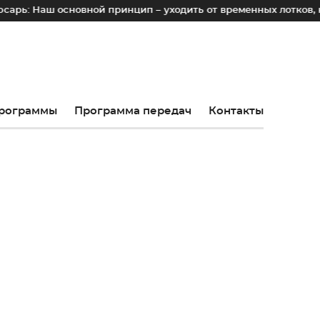
овной принцип – уходить от временных лотков, киосков и па
рограммы
Программа передач
Контакты