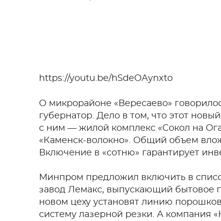
https://youtu.be/hSdeOAynxto
О микрорайоне «Вересаево» говорилос
губернатор. Дело в том, что этот новы
с ним — жилой комплекс «Сокол на Ог
«Каменск-волокно». Общий объем влож
Включение в «сотню» гарантирует инв
Минпром предложил включить в список
завод Лемакс, выпускающий бытовое г
новом цеху установят линию порошко
систему лазерной резки. А компания 