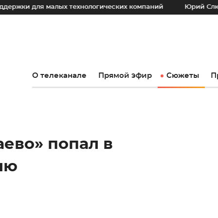
 малых технологических компаний
Юрий Слюсарь: Наш осн
О телеканале
Прямой эфир
Сюжеты
П
ево» попал в
ню