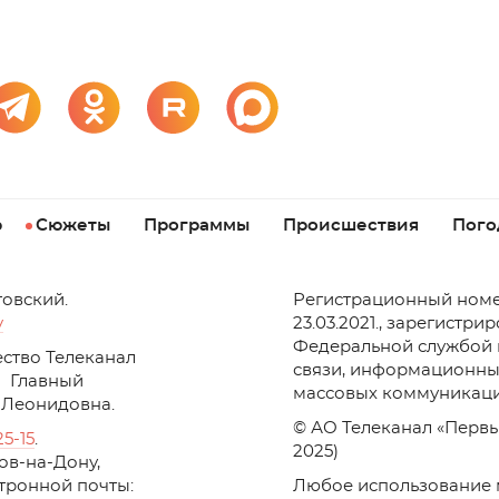
р
Сюжеты
Программы
Происшествия
Пого
товский.
Регистрационный номе
v
23.03.2021., зарегистри
Федеральной службой 
ство Телеканал
связи, информационны
Главный
массовых коммуникаци
 Леонидовна.
© АО Телеканал «Первы
25-15
.
2025)
стов-на-Дону,
ктронной почты:
Любое использование 