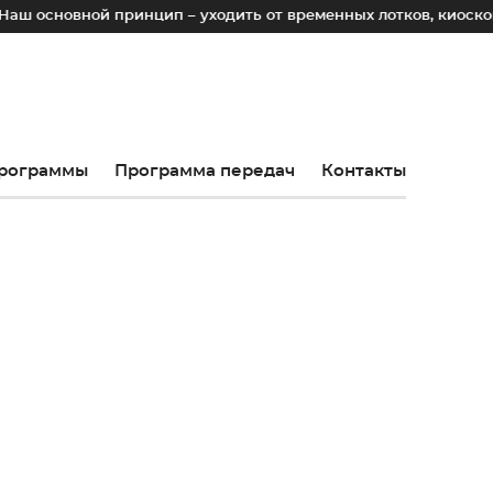
ринцип – уходить от временных лотков, киосков и палаток к
рограммы
Программа передач
Контакты