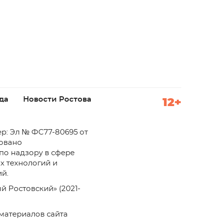
да
Новости Ростова
12+
р: Эл № ФС77-80695 от
ровано
по надзору в сфере
х технологий и
й.
й Ростовский» (2021-
материалов сайта