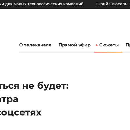
технологических компаний
Юрий Слюсарь: Наш основной п
О телеканале
Прямой эфир
Сюжеты
П
ься не будет:
атра
соцсетях