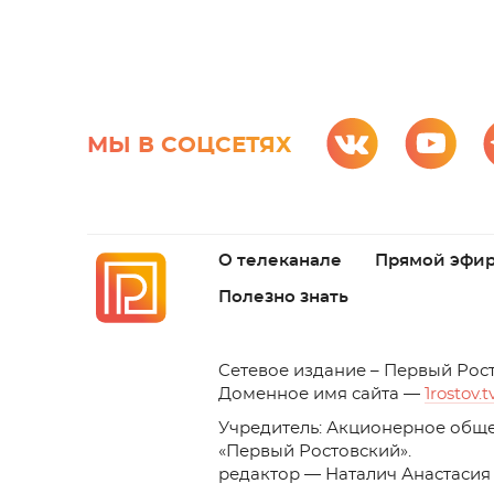
МЫ В СОЦСЕТЯХ
О телеканале
Прямой эфи
Полезно знать
C
етевое издание – Первый Рос
Доменное имя сайта —
1rostov.t
Учредитель: Акционерное обще
«Первый Ростовский». 
редактор — Наталич Анастасия