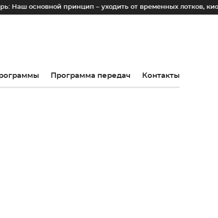
ной принцип – уходить от временных лотков, киосков и палат
рограммы
Программа передач
Контакты