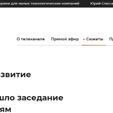
лых технологических компаний
Юрий Слюсарь: Наш основ
О телеканале
Прямой эфир
Сюжеты
П
азвитие
шло заседание
иям