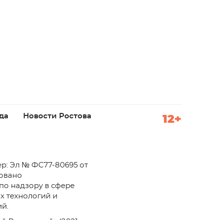
да
Новости Ростова
12+
р: Эл № ФС77-80695 от
ровано
по надзору в сфере
х технологий и
й.