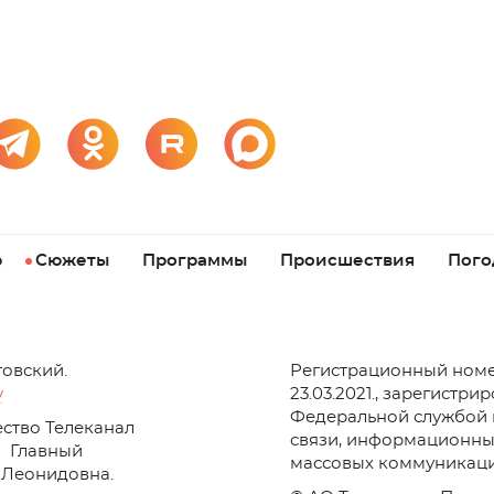
р
Сюжеты
Программы
Происшествия
Пого
товский.
Регистрационный номе
v
23.03.2021., зарегистри
Федеральной службой 
ство Телеканал
связи, информационны
Главный
массовых коммуникаци
 Леонидовна.