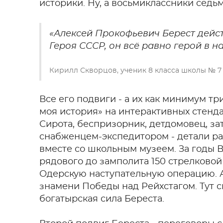
историки. Ну, а восьмиклассники седь
«Алексей Прокофьевич Берест действ
Героя СССР, он всё равно герой в н
Кирилл Скворцов, ученик 8 класса школы № 7 
Все его подвиги - а их как минимум тр
моя история» на интерактивных стенда
Сирота, беспризорник, детдомовец, за
снабженцем-экспедитором - детали р
вместе со школьным музеем. За годы 
рядового до замполита 150 стрелковой
Одерскую наступательную операцию. А
знамени Победы над Рейхстагом. Тут с
богатырская сила Береста.