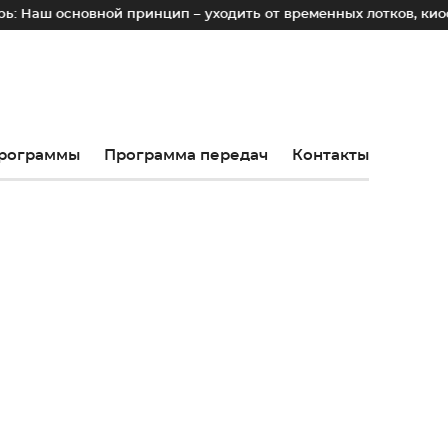
ой принцип – уходить от временных лотков, киосков и палат
рограммы
Программа передач
Контакты