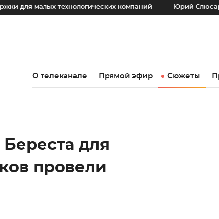
ых технологических компаний
Юрий Слюсарь: Наш основн
О телеканале
Прямой эфир
Сюжеты
П
 Береста для
ков провели