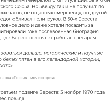
 немецким генералом о капитуляции. За это он
кого Союза. Но звезду так и не получил: по
ких часов, не отданных смершевцу, по другой -
 недолюбливал политруков. В 50-х Береста
ловное дело и даже хотели посадить за
илитировали. Уже послевоенная биография
 где Берест шесть лет работал слесарем.
воваться дальше, исторические и научные
белых пятен в его легендарной истории,
бота».
парка «Россия - моя история»
третьем подвиге Береста: 3 ноября 1970 года
лес поезда.