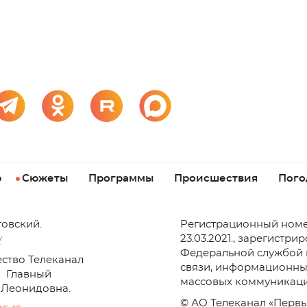
р
Сюжеты
Программы
Происшествия
Пого
товский.
Регистрационный номе
v
23.03.2021., зарегистри
Федеральной службой 
ство Телеканал
связи, информационны
Главный
массовых коммуникаци
 Леонидовна.
© АО Телеканал «Первы