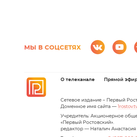
МЫ В СОЦСЕТЯХ
О телеканале
Прямой эфи
C
етевое издание – Первый Рос
Доменное имя сайта —
1rostov.t
Учредитель: Акционерное обще
«Первый Ростовский». 
редактор — Наталич Анастасия