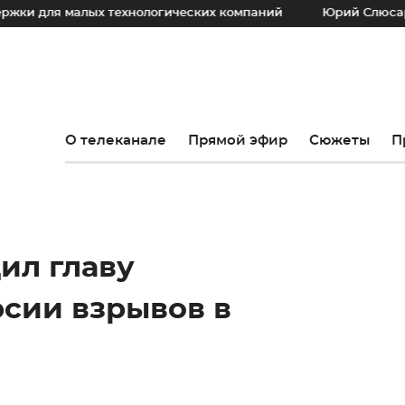
лых технологических компаний
Юрий Слюсарь: Наш основ
О телеканале
Прямой эфир
Сюжеты
П
ил главу
рсии взрывов в