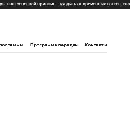
ной принцип – уходить от временных лотков, киосков и палат
рограммы
Программа передач
Контакты