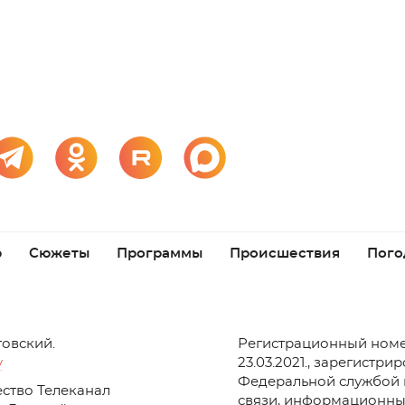
р
Сюжеты
Программы
Происшествия
Пого
товский.
Регистрационный номе
v
23.03.2021., зарегистри
Федеральной службой 
ство Телеканал
связи, информационны